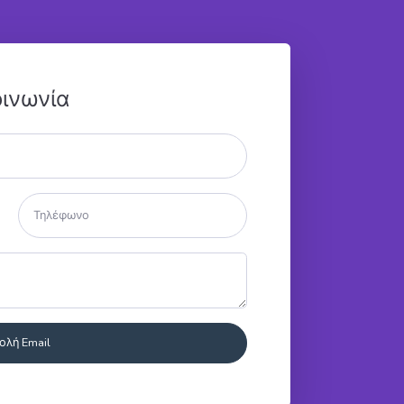
οινωνία
ολή Email